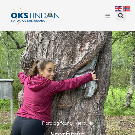
Flora og fauna
,
Nærturer
Storfurua