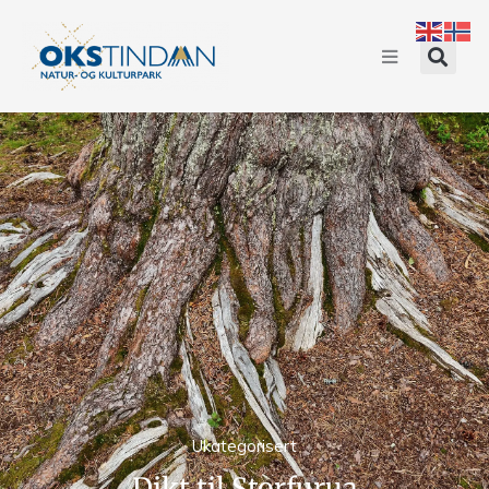
Ukategorisert
Dikt til Storfurua