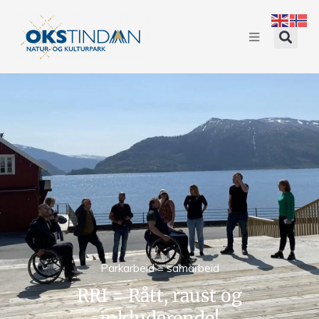
Parkarbeid = samarbeid
RRI = Rått, raust og
inkluderende!