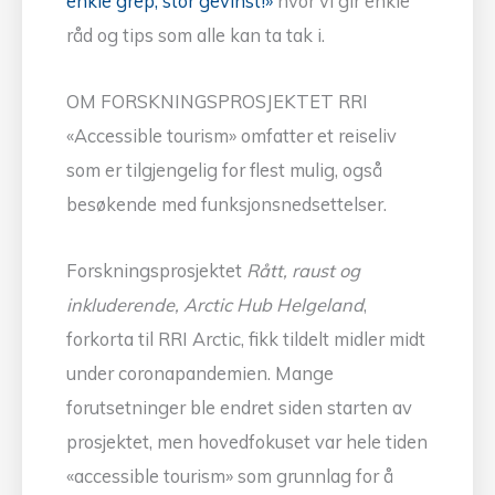
enkle grep, stor gevinst!»
hvor vi gir enkle
råd og tips som alle kan ta tak i.
OM FORSKNINGSPROSJEKTET RRI
«Accessible tourism» omfatter et reiseliv
som er tilgjengelig for flest mulig, også
besøkende med funksjonsnedsettelser.
Forskningsprosjektet
Rått, raust og
inkluderende, Arctic Hub Helgeland
,
forkorta til RRI Arctic, fikk tildelt midler midt
under coronapandemien. Mange
forutsetninger ble endret siden starten av
prosjektet, men hovedfokuset var hele tiden
«accessible tourism» som grunnlag for å