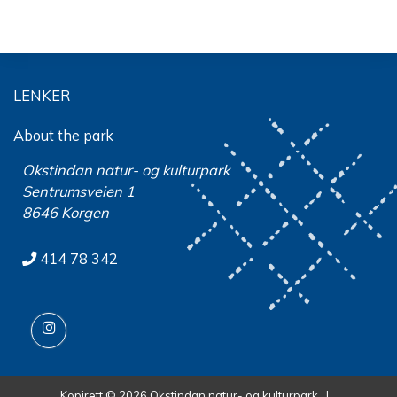
LENKER
About the park
Okstindan natur- og kulturpark
Sentrumsveien 1
8646 Korgen
414 78 342
Kopirett © 2026 Okstindan natur- og kulturpark |