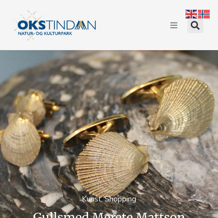
Kunst
,
Shopping
Gullsmed Merete Mattson