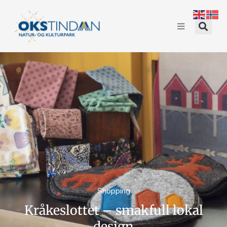
Shopping
Kråkeslottet – smakfull lokal
design