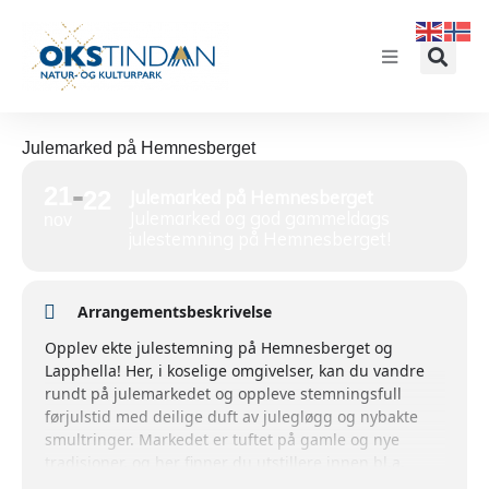
Julemarked på Hemnesberget
21
22
Julemarked på Hemnesberget
Julemarked og god gammeldags
nov
julestemning på Hemnesberget!
Arrangementsbeskrivelse
Opplev ekte julestemning på Hemnesberget og
Lapphella! Her, i koselige omgivelser, kan du vandre
rundt på julemarkedet og oppleve stemningsfull
førjulstid med deilige duft av julegløgg og nybakte
smultringer. Markedet er tuftet på gamle og nye
tradisjoner, og her finner du utstillere innen bl.a.
lokalmat, julebakst, julenek og kunst og håndverk av