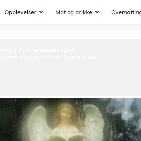
Opplevelser
Mat og drikke
Overnattin
ags Jul på Inderdalen Gård
kommer med hesteskyss...kommer du?