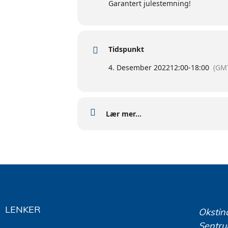
Garantert julestemning!
Tidspunkt
4. Desember 2022
12:00
-
18:00
(GMT
Lær mer...
LENKER
Okstin
Sentru