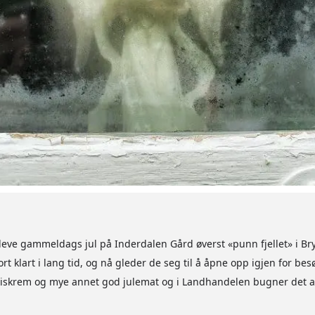
eve gammeldags jul på Inderdalen Gård øverst «punn fjellet» i Bry
t klart i lang tid, og nå gleder de seg til å åpne opp igjen for bes
iskrem og mye annet god julemat og i Landhandelen bugner det av v