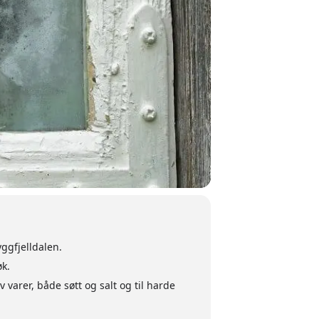
ggfjelldalen.
øk.
arer, både søtt og salt og til harde