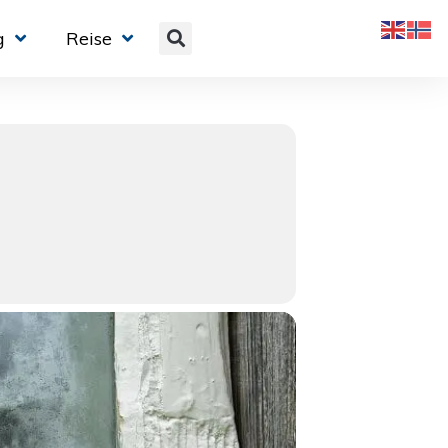
g
Reise