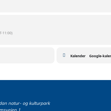
-11:00)
Kalender
Google-kale
dan natur- og kulturpark
msveien 1