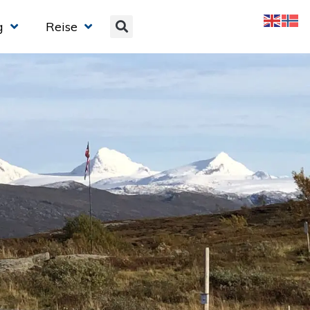
g
Reise